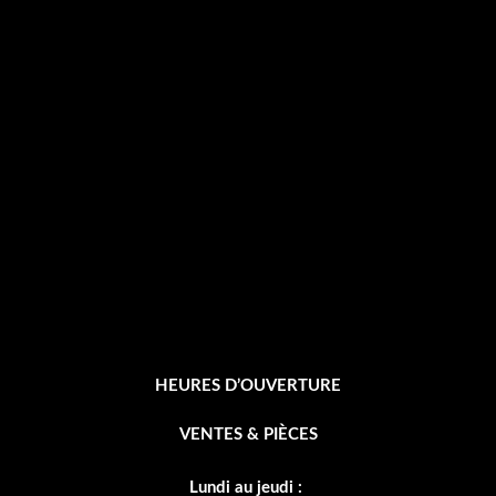
c
e
b
o
o
k
-
f
HEURES D’OUVERTURE
VENTES & PIÈCES
Lundi au jeudi :