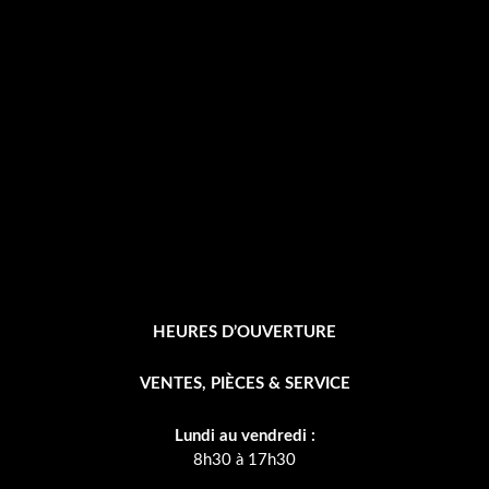
b
o
o
k
-
f
HEURES D’OUVERTURE
VENTES, PIÈCES & SERVICE
Lundi au vendredi :
8h30 à 17h30