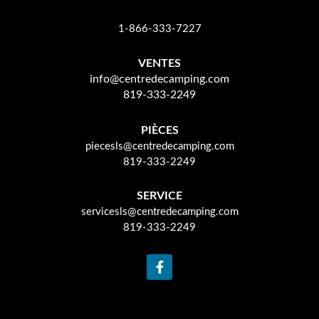
1-866-333-7227
VENTES
info@centredecamping.com
819-333-2249
PIÈCES
piecesls@centredecamping.com
819-333-2249
SERVICE
servicesls@centredecamping.com
819-333-2249
F
a
c
e