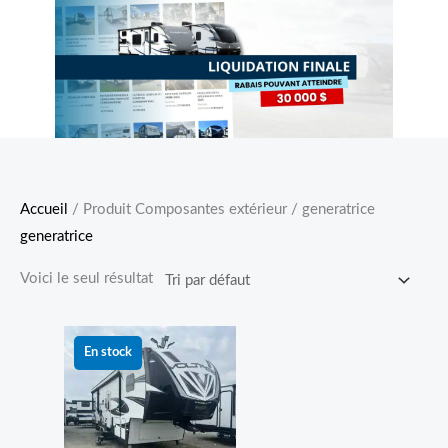
Accueil
/ Produit Composantes extérieur / generatrice
generatrice
Voici le seul résultat
Le
Le
prix
prix
En stock
initial
actuel
était :
est :
79 999.00 $.
69 999.00 $.