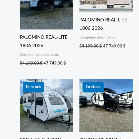
PALOMINO REAL-LITE
1806 2026
PALOMINO REAL-LITE
Campeurs pour camion
1806 2026
54 199.00
$
47 749.00
$
Campeurs pour camion
54 199.00
$
47 749.00
$
Le
Le
Le
Le
prix
prix
prix
prix
En stock
En stock
initial
actuel
initial
actuel
était :
est :
était :
est :
56 999.00 $.
42 999.00 $.
74 699.00 $.
44 999