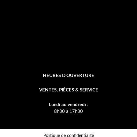
k
-
f
HEURES D’OUVERTURE
VENTES, PIÈCES & SERVICE
Lundi au vendredi :
8h30 à 17h30
Politique de confidentialité