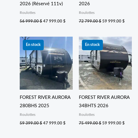
2026 (Réservé 111v)
2026
Roulottes
Roulottes
56 999.00
$
47 999.00
$
72 799.00
$
59 999.00
$
Le
Le
Le
Le
prix
prix
prix
prix
En stock
En stock
initial
actuel
initial
actuel
était :
est :
était :
est :
59 399.00 $.
47 999.00 $.
75 499.00 $.
59 999
FOREST RIVER AURORA
FOREST RIVER AURORA
280BHS 2025
34BHTS 2026
Roulottes
Roulottes
59 399.00
$
47 999.00
$
75 499.00
$
59 999.00
$