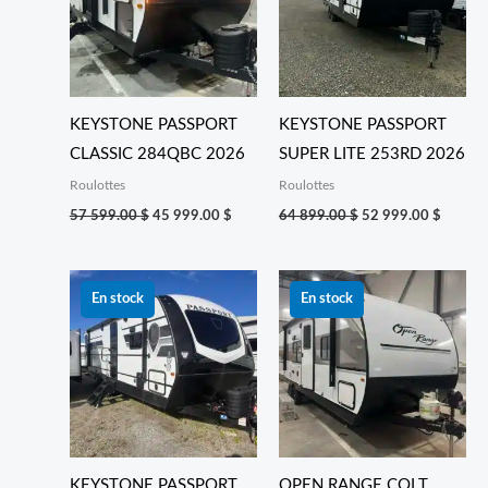
KEYSTONE PASSPORT
KEYSTONE PASSPORT
CLASSIC 284QBC 2026
SUPER LITE 253RD 2026
Roulottes
Roulottes
57 599.00
$
45 999.00
$
64 899.00
$
52 999.00
$
Le
Le
Le
Le
prix
prix
prix
prix
En stock
En stock
initial
actuel
initial
actuel
était :
est :
était :
est :
79 399.00 $.
64 999.00 $.
52 399.00 $.
42 999
KEYSTONE PASSPORT
OPEN RANGE COLT