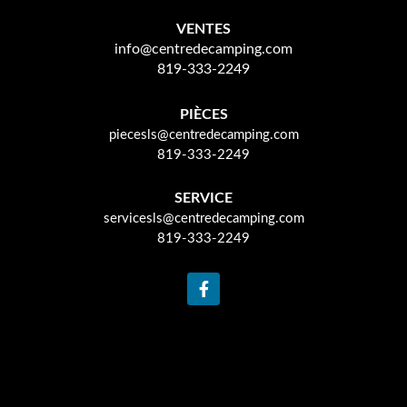
VENTES
info@centredecamping.com
819-333-2249
PIÈCES
piecesls@centredecamping.com
819-333-2249
SERVICE
servicesls@centredecamping.com
819-333-2249
F
a
c
e
b
o
o