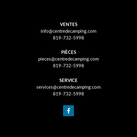
VENTES
info@centredecamping.com
819-732-5998
PIÈCES
pieces@centredecamping.com
819-732-5998
SERVICE
services@centredecamping.com
819-732-5998
F
a
c
e
b