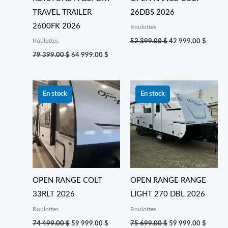
TRAVEL TRAILER
26DBS 2026
2600FK 2026
Roulottes
Roulottes
52 399.00
$
42 999.00
$
79 399.00
$
64 999.00
$
Le
Le
Le
Le
prix
prix
prix
prix
En stock
En stock
initial
actuel
initial
actuel
était :
est :
était :
est :
74 499.00 $.
59 999.00 $.
75 699.00 $.
59 999
OPEN RANGE COLT
OPEN RANGE RANGE
33RLT 2026
LIGHT 270 DBL 2026
Roulottes
Roulottes
74 499.00
$
59 999.00
$
75 699.00
$
59 999.00
$