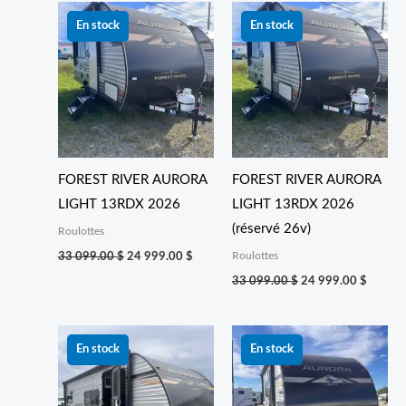
Le
Le
Le
Le
prix
prix
prix
prix
En stock
En stock
initial
actuel
initial
actuel
était :
est :
était :
est :
33 099.00 $.
24 999.00 $.
33 099.00 $.
24 999
FOREST RIVER AURORA
FOREST RIVER AURORA
LIGHT 13RDX 2026
LIGHT 13RDX 2026
(réservé 26v)
Roulottes
Roulottes
33 099.00
$
24 999.00
$
33 099.00
$
24 999.00
$
Le
Le
Le
Le
prix
prix
prix
prix
En stock
En stock
initial
actuel
initial
actuel
était :
est :
était :
est :
46 999.00 $.
40 999.00 $.
43 099.00 $.
34 999