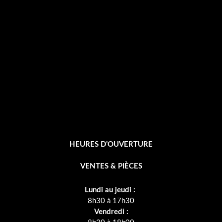
o
o
k
-
f
HEURES D’OUVERTURE
VENTES & PIÈCES
Lundi au jeudi :
8h30 à 17h30
Vendredi :