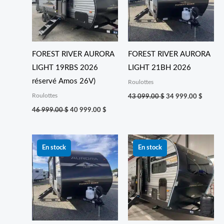
FOREST RIVER AURORA
FOREST RIVER AURORA
LIGHT 19RBS 2026
LIGHT 21BH 2026
réservé Amos 26V)
Roulottes
Roulottes
43 099.00
$
34 999.00
$
46 999.00
$
40 999.00
$
Le
Le
Le
Le
prix
prix
prix
prix
En stock
En stock
initial
actuel
initial
actuel
était :
est :
était :
est :
43 099.00 $.
34 999.00 $.
66 999.00 $.
53 999