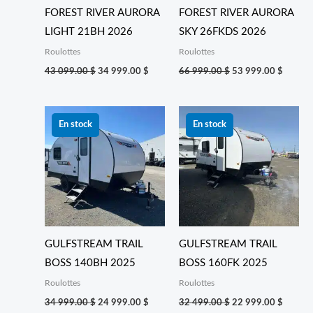
FOREST RIVER AURORA
FOREST RIVER AURORA
LIGHT 21BH 2026
SKY 26FKDS 2026
Roulottes
Roulottes
43 099.00
$
34 999.00
$
66 999.00
$
53 999.00
$
Le
Le
Le
Le
prix
prix
prix
prix
En stock
En stock
initial
actuel
initial
actuel
était :
est :
était :
est :
34 999.00 $.
24 999.00 $.
32 499.00 $.
22 999
GULFSTREAM TRAIL
GULFSTREAM TRAIL
BOSS 140BH 2025
BOSS 160FK 2025
Roulottes
Roulottes
34 999.00
$
24 999.00
$
32 499.00
$
22 999.00
$