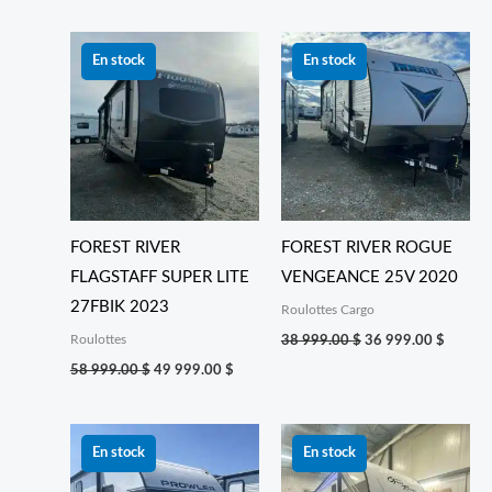
Le
Le
Le
Le
prix
prix
prix
prix
En stock
En stock
initial
actuel
initial
actuel
était :
est :
était :
est :
58 999.00 $.
49 999.00 $.
38 999.00 $.
36 999
FOREST RIVER
FOREST RIVER ROGUE
FLAGSTAFF SUPER LITE
VENGEANCE 25V 2020
27FBIK 2023
Roulottes Cargo
Roulottes
38 999.00
$
36 999.00
$
58 999.00
$
49 999.00
$
Le
Le
Le
Le
prix
prix
prix
prix
En stock
En stock
initial
actuel
initial
actuel
était :
est :
était :
est :