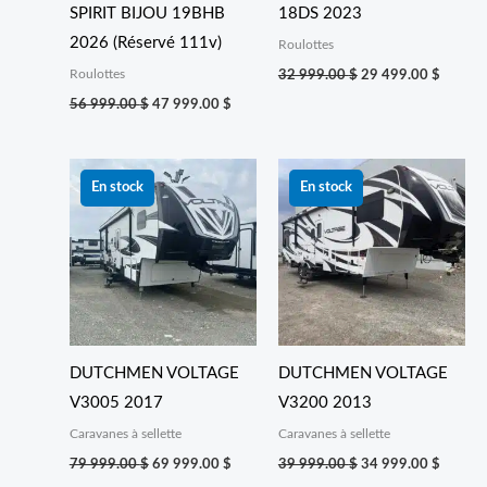
SPIRIT BIJOU 19BHB
18DS 2023
2026 (Réservé 111v)
Roulottes
Roulottes
32 999.00
$
29 499.00
$
56 999.00
$
47 999.00
$
Le
Le
Le
Le
prix
prix
prix
prix
En stock
En stock
initial
actuel
initial
actuel
était :
est :
était :
est :
79 999.00 $.
69 999.00 $.
39 999.00 $.
34 999
DUTCHMEN VOLTAGE
DUTCHMEN VOLTAGE
V3005 2017
V3200 2013
Caravanes à sellette
Caravanes à sellette
79 999.00
$
69 999.00
$
39 999.00
$
34 999.00
$