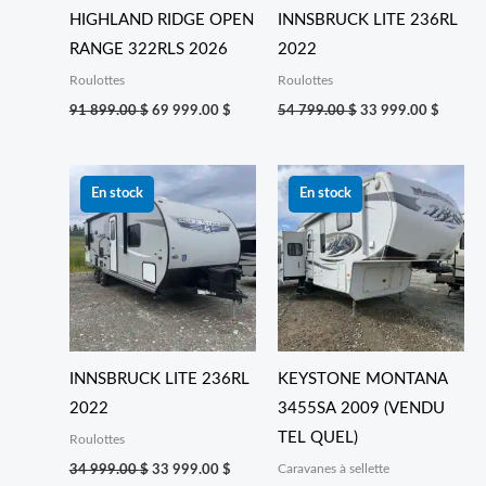
HIGHLAND RIDGE OPEN
INNSBRUCK LITE 236RL
RANGE 322RLS 2026
2022
Roulottes
Roulottes
91 899.00
$
69 999.00
$
54 799.00
$
33 999.00
$
Le
Le
prix
prix
En stock
En stock
initial
actuel
était :
est :
34 999.00 $.
33 999.00 $.
INNSBRUCK LITE 236RL
KEYSTONE MONTANA
2022
3455SA 2009 (VENDU
TEL QUEL)
Roulottes
Caravanes à sellette
34 999.00
$
33 999.00
$