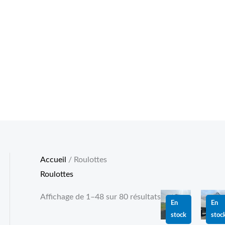
Accueil
/ Roulottes
Roulottes
Le
Le
Le
Le
Affichage de 1–48 sur 80 résultats
prix
prix
prix
prix
En
En
initial
actuel
initial
actuel
stock
stoc
était :
est :
était :
est :