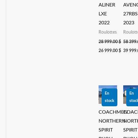
28 999.00 $.
26 999.00 $.
58 399.
39 999.
ALINER
AVEN
LXE
27RBS
2022
2023
Roulottes
Roulott
28 999.00
$
58 399
26 999.00
$
39 999
Le
Le
Le
Le
prix
prix
prix
prix
En
En
initial
actuel
initial
actuel
stock
stoc
était :
est :
était :
est :
40 999.00 $.
34 999.00 $.
56 999.
47 999.
COACHMEN
COAC
NORTHERN
NORT
SPIRIT
SPIRIT