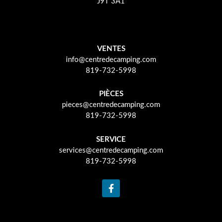
J9T 3A1
VENTES
info@centredecamping.com
819-732-5998
PIÈCES
pieces@centredecamping.com
819-732-5998
SERVICE
services@centredecamping.com
819-732-5998
F
a
c
e