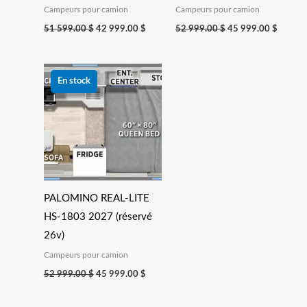
Campeurs pour camion
Campeurs pour camion
51 599.00
$
42 999.00
$
52 999.00
$
45 999.00
$
Le
Le
prix
prix
En stock
initial
actuel
était :
est :
52 999.00 $.
45 999.00 $.
PALOMINO REAL-LITE
HS-1803 2027 (réservé
26v)
Campeurs pour camion
52 999.00
$
45 999.00
$