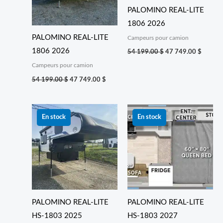
PALOMINO REAL-LITE
1806 2026
PALOMINO REAL-LITE
Campeurs pour camion
1806 2026
54 199.00
$
47 749.00
$
Campeurs pour camion
54 199.00
$
47 749.00
$
Le
Le
Le
Le
prix
prix
prix
prix
En stock
En stock
initial
actuel
initial
actuel
était :
est :
était :
est :
51 599.00 $.
42 999.00 $.
52 999.00 $.
45 999
PALOMINO REAL-LITE
PALOMINO REAL-LITE
HS-1803 2025
HS-1803 2027