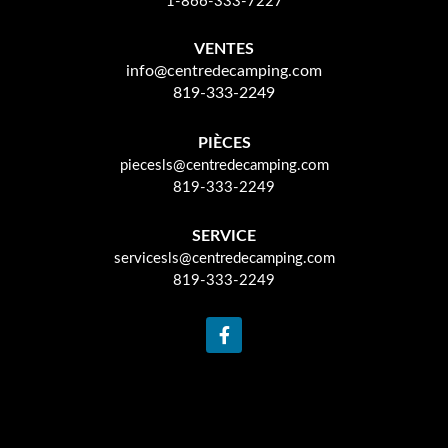
1-866-333-7227
VENTES
info@centredecamping.com
819-333-2249
PIÈCES
piecesls@centredecamping.com
819-333-2249
SERVICE
servicesls@centredecamping.com
819-333-2249
F
a
c
e
b
o