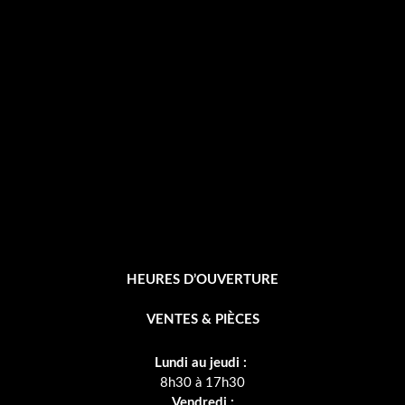
b
o
o
k
-
f
HEURES D’OUVERTURE
VENTES & PIÈCES
Lundi au jeudi :
8h30 à 17h30
Vendredi :