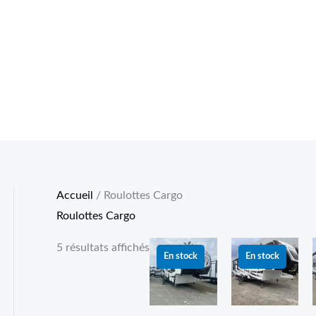
Accueil
/ Roulottes Cargo
Roulottes Cargo
Le
Le
Le
Le
5 résultats affichés
prix
prix
prix
prix
En stock
En stock
initial
actuel
initial
actuel
i
était :
est :
était :
est :
é
79 999.00 $.
69 999.00 $.
39 999.00 $.
34 999.