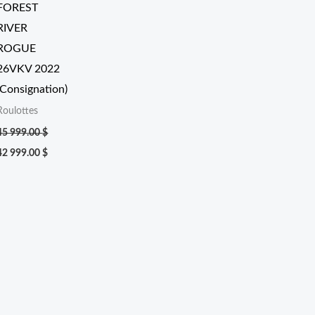
FOREST
RIVER
ROGUE
26VKV 2022
(Consignation)
Roulottes
45 999.00
$
42 999.00
$
00 $.