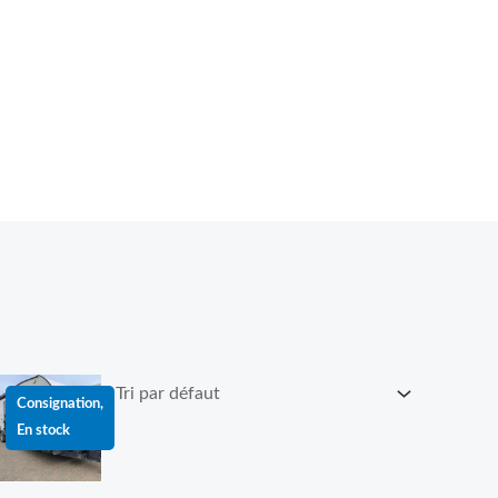
Le
Le
prix
prix
Consignation,
nitial
actuel
En stock
tait :
est :
00 $.
45 999.00 $.
42 999.00 $.