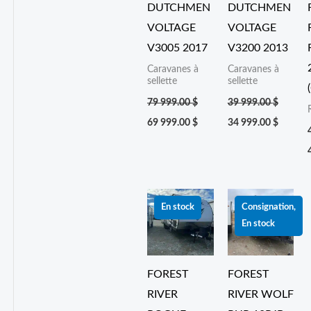
DUTCHMEN
DUTCHMEN
VOLTAGE
VOLTAGE
V3005 2017
V3200 2013
Caravanes à
Caravanes à
sellette
sellette
79 999.00
$
39 999.00
$
69 999.00
$
34 999.00
$
Le
Le
Le
Le
prix
prix
prix
prix
En stock
Consignation,
initial
actuel
initial
actuel
En stock
était :
est :
était :
est :
38 999.00 $.
36 999.00 $.
32 999.00 $.
29 999.
FOREST
FOREST
RIVER
RIVER WOLF